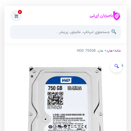
0
بامیزبان آی‌تی
خانه
>
هارد
> هارد HDD 750GB