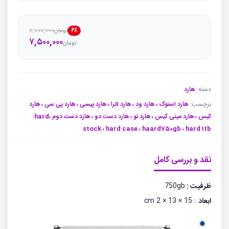
۸,۰۰۰,۰۰۰
۶٪
تومان
قیمت
قیمت
۷,۵۰۰,۰۰۰
تومان
فعلی
اصلی
تو
تو
بود.
است.
دسته:
هارد
برچسب:
هارد استوک ، هارد ود ، هارد 1ترا ، هارد پیسی ، هارد پی سی ، هارد
کیس ، هارد مینی کیس ، هارد نو ، هارد دست دو ، هارد دست دوم ،hard
stock ، hard case ، haard750gb ، hard 1tb
نقد و بررسی کامل
ظرفیت :
750gb
ابعاد
: 15 × 13 × 2 cm