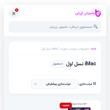
0
بامیزبان آی‌تی
خانه
> محصولات برچسب خورده “iMac نسل اول”
iMac نسل اول
1 محصول
مرتب‌سازی:
تخفیف