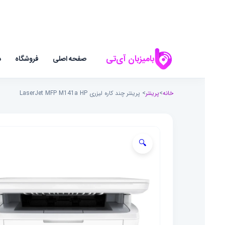
بامیزبان آی‌تی
صفحه اصلی
فروشگاه
د
خانه
>
پرینتر
> پرینتر چند کاره لیزری LaserJet MFP M141a HP