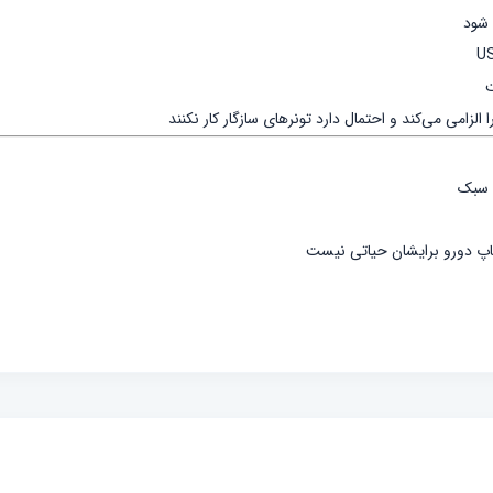
 شود
ت
ی سبک