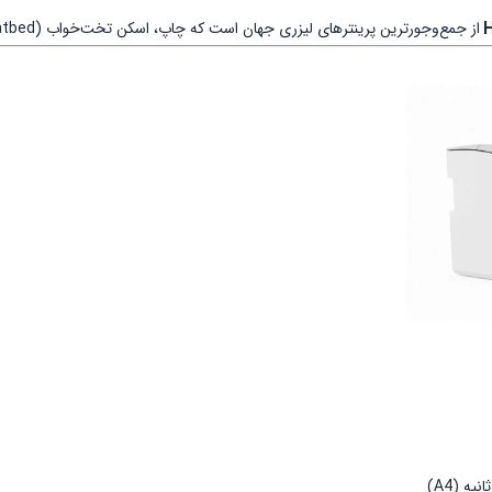
H
از جمع‌وجورترین پرینترهای لیزری جهان است که چاپ، اسکن تخت‌خواب (flatbed) و کپی را در ابعاد کوچک فراهم می‌کند: