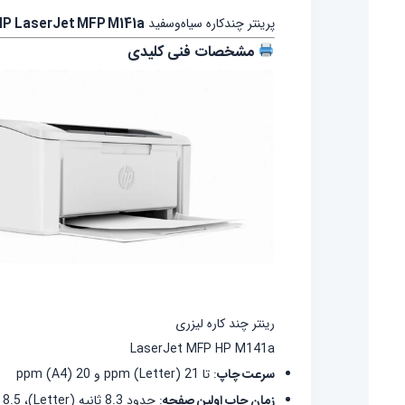
پرینتر چندکاره سیاه‌وسفید
P LaserJet MFP M141a
مشخصات فنی کلیدی
رینتر چند کاره لیزری
LaserJet MFP HP M141a
سرعت چاپ
: تا 21 ppm (Letter) و 20 ppm (A4)
زمان چاپ اولین صفحه
: حدود 8.3 ثانیه (Letter)، 8.5 ثانیه (A4)