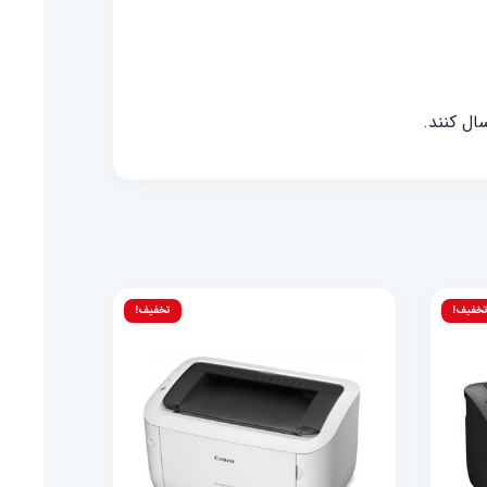
ال کنند.
خفیف!
تخفیف!