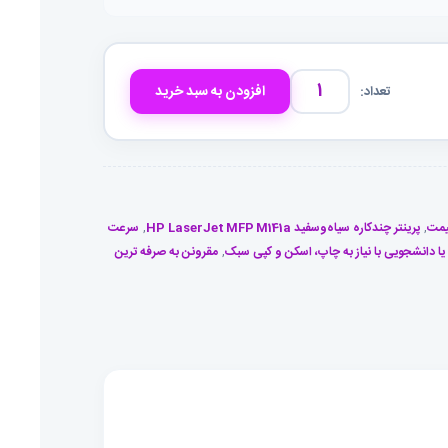
افزودن به سبد خرید
پرینتر
چند
کاره
لیزری
LaserJet
MFP
قیمت
,
پرینتر چندکاره سیاه‌وسفید HP LaserJet MFP M141a
,
سرعت
M141a
 یا دانشجویی با نیاز به چاپ، اسکن و کپی سبک
,
مقرونن به صرفه ترین
HP
عدد