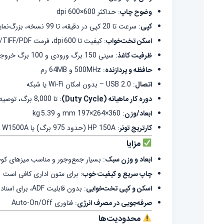
وضوح چاپ
: حداکثر 600×600 dpi
کپی
: سرعت تا 20 کپی در دقیقه، تا 99 نسخه، بزرگ‌نمایی 25‑400%
اسکن تخت‌خواب
: کیفیت تا 600 dpi، فرمت JPG/PNG/TIFF/PDF
ظرفیت کاغذ
: سینی 150 برگ ورودی و 100 برگ خروجی
حافظه و پردازنده
: 500MHz و 64MB رم
اتصال
: USB 2.0 – بدون امکان Wi‑Fi یا شبکه
دوره کار ماهیانه (Duty Cycle)
: تا 8,000 برگ، توصیه‌شده 100–1,000 برگ
ابعاد/وزن
: 360×264×197 mm و 5.39 kg
کارتریج تونر
: HP 150A (حدود 975 برگ) یا W1500A
مزایا
ابعاد و وزن سبک
: بسیار جمع‌وجور و مناسب میزهای ک
چاپ سریع و کیفیت خوب
: برای متون اداری کافی است
اسکن و کپی تخت‌خوابی
: بدون قابلیت ADF، برای اسناد تکی کاربرد دارد
صرفه‌جویی در مصرف انرژی
: فناوری Auto‑On/Off
محدودیت‌ها