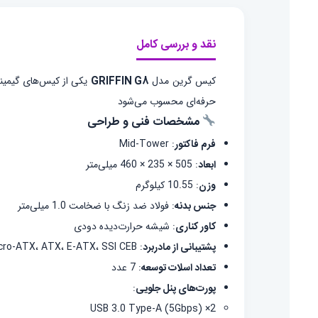
نقد و بررسی کامل
کیس گرین مدل
GRIFFIN G8
یکی از کیس‌های گیمینگ 
حرفه‌ای محسوب می‌شود
مشخصات فنی و طراحی
فرم فاکتور
:
Mid-Tower
ابعاد
:
505 × 235 × 460 میلی‌متر
وزن
:
10.55 کیلوگرم
جنس بدنه
:
فولاد ضد زنگ با ضخامت 1.0 میلی‌متر
کاور کناری
:
شیشه حرارت‌دیده دودی
پشتیبانی از مادربرد
:
icro-ATX، ATX، E-ATX، SSI CEB
تعداد اسلات توسعه
:
7 عدد
پورت‌های پنل جلویی
:
2× USB 3.0 Type-A (5Gbps)