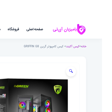
بامیزبان آی‌تی
صفحه اصلی
فروشگاه
د
خانه
>
کیس آکبند
> کیس کامپیوتر گرین GRIFFIN G8