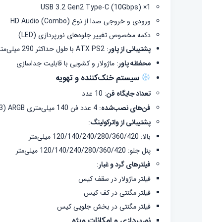
1× USB 3.2 Gen2 Type-C (10Gbps)
ورودی و خروجی صدا از نوع HD Audio (Combo)
دکمه مخصوص تغییر جلوه‌های نورپردازی (LED)
پشتیبانی از پاور
:
ATX PS2 با طول حداکثر 290 میلی‌متر
محفظه پاور
:
ماژولار و کشویی با قابلیت جداسازی
سیستم خنک‌کننده و تهویه
تعداد جایگاه فن
:
10 عدد
فن‌های نصب‌شده
:
4 عدد فن 140 میلی‌متری ARGB (3 عدد روی سینی مادربرد با طراحی پره معکوس و 1 عدد در پنل پشتی)
پشتیبانی از واترکولینگ
:
بالا: 120/140/240/280/360/420 میلی‌متر
پنل جلو: 120/140/240/280/360/420 میلی‌متر
فیلترهای گرد و غبار
:
فیلتر ماژولار در سقف کیس
فیلتر مگنتی در کف کیس
فیلتر مگنتی در بخش جلویی کیس
نورپردازی و امکانات ویژه