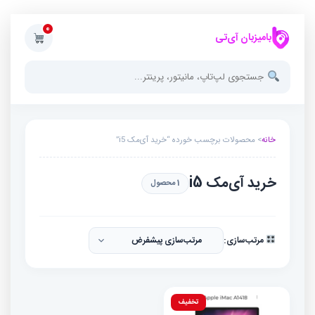
0
بامیزبان آی‌تی
خانه
> محصولات برچسب خورده “خرید آی‌مک i5”
خرید آی‌مک i5
1 محصول
مرتب‌سازی:
تخفیف