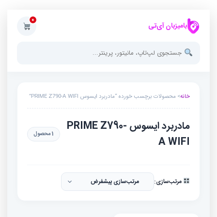
0
بامیزبان آی‌تی
خانه
> محصولات برچسب خورده “مادربرد ایسوس PRIME Z790-A WIFI”
مادربرد ایسوس PRIME Z790-
1 محصول
A WIFI
مرتب‌سازی: