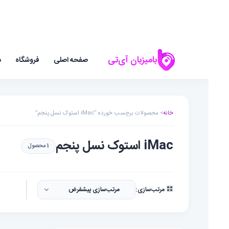
بامیزبان آی‌تی
صفحه اصلی
فروشگاه
د
خانه
> محصولات برچسب خورده “iMac استوک نسل پنجم”
iMac استوک نسل پنجم
1 محصول
مرتب‌سازی: