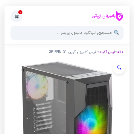
0
بامیزبان آی‌تی
خانه
>
کیس آکبند
> کیس کامپیوتر گرین GRIFFIN G1