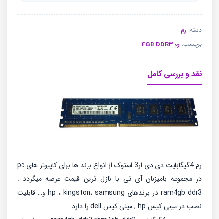
فعلی
اصلی
تو
تو
بود.
است.
دسته:
رم
برچسب:
رم 4GB DDR3
نقد و بررسی کامل
رم 4گیگابایت دی دی ار3 استوک از انواع برند ها برای کاپیوتر های pc
در مجموعه بامیزبان آی تی با نازل ترین قیمت عرضه میگردد .
ram4gb ddr3 در برندهای hp ، kingston، samsung و… قابلیت
نصب در مینی کیس hp , مینی کیس dell را دارد .