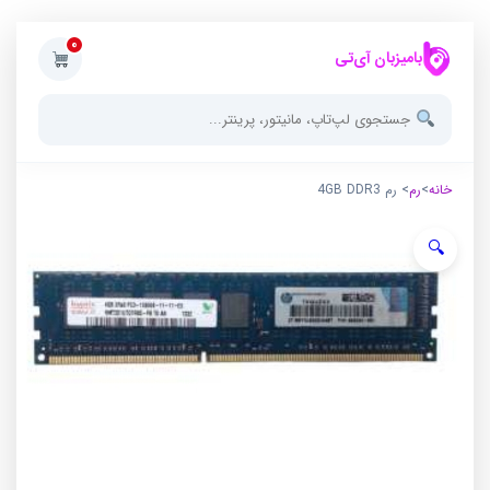
0
بامیزبان آی‌تی
خانه
>
رم
> رم 4GB DDR3