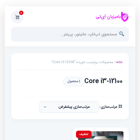
0
بامیزبان آی‌تی
خانه
> محصولات برچسب خورده “Core i3-12100”
Core i3-12100
1 محصول
مرتب‌سازی:
تخفیف