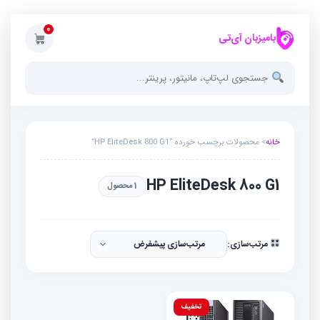
0
بامیزبان آی‌تی
خانه
> محصولات برچسب خورده “HP EliteDesk 800 G1”
HP EliteDesk 800 G1
1 محصول
مرتب‌سازی:
تخفیف