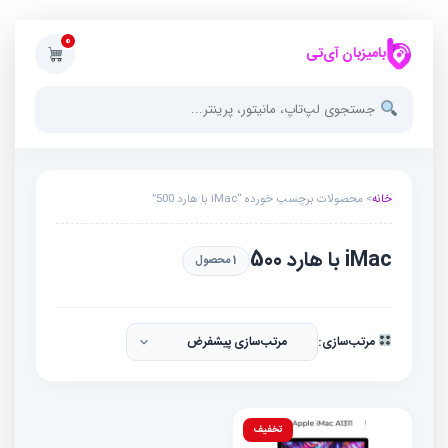
0
بامیزبان آی‌تی
خانه
> محصولات برچسب خورده “iMac با هارد 500”
iMac با هارد 500
1 محصول
مرتب‌سازی:
تخفیف