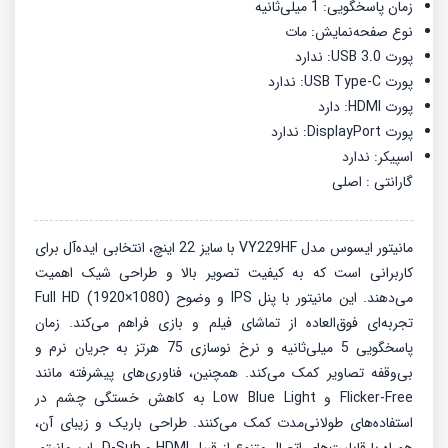
زمان پاسخگویی: 1 میلی‌ثانیه
نوع صفحه‌نمایش: مات
پورت USB 3.0: ندارد
پورت USB Type-C: ندارد
پورت HDMI: دارد
پورت DisplayPort: ندارد
اسپیکر: ندارد
گارانتی : اصلی
مانیتور ایسوس مدل VY229HF با سایز 22 اینچ، انتخابی ایده‌آل برای
کاربرانی است که به کیفیت تصویر بالا و طراحی شیک اهمیت
می‌دهند. این مانیتور با پنل IPS و وضوح Full HD (1920×1080)
تجربه‌ای فوق‌العاده از تماشای فیلم و بازی فراهم می‌کند. زمان
پاسخگویی 5 میلی‌ثانیه و نرخ نوسازی 75 هرتز به جریان نرم و
بی‌وقفه تصاویر کمک می‌کند. همچنین، فناوری‌های پیشرفته مانند
Flicker-Free و Low Blue Light به کاهش خستگی چشم در
استفاده‌های طولانی‌مدت کمک می‌کنند. طراحی باریک و زیبای آن،