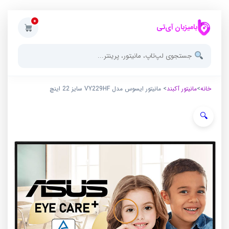
0
بامیزبان آی‌تی
خانه
>
مانیتور آکبند
> مانیتور ایسوس مدل VY229HF سایز 22 اینچ