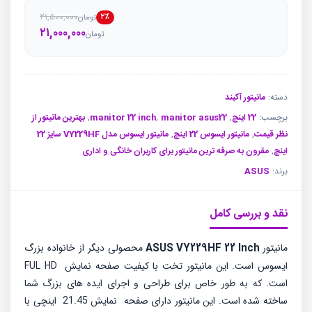
۲۱,۵۰۰,۰۰۰
۲٪
تومان
قیمت
قیمت
۲۱,۰۰۰,۰۰۰
تومان
فعلی
اصلی
تو
تو
بود.
است.
دسته:
مانیتور آکبند
برچسب:
22 اینچ
,
manitor asus22
,
manitor 22 inch
,
بهترین مانیتور از
نظر قیمت
,
مانیتور ایسوس 22 اینچ
,
مانیتور ایسوس مدل VY229HF سایز 22
اینچ
,
مقرون به صرفه ترین مانیتور برای کاربران خانگی و اداری
برند:
ASUS
نقد و بررسی کامل
مانیتور
ASUS VY229HF 22 Inch
محصولی دیگر از خانواده بزرگ
ایسوس است. این مانیتور تخت با کیفیت صفحه نمایش FUL HD
است. که به طور خاص برای طراحی و اجرای ایده های بزرگ شما
ساخته شده است. این مانیتور دارای صفحه نمایش 21.45 اینچی با