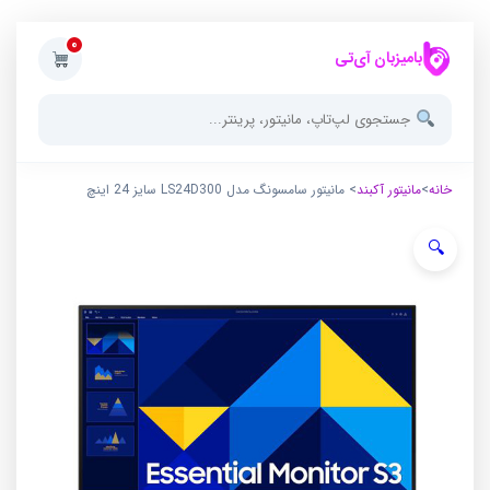
0
بامیزبان آی‌تی
خانه
>
مانیتور آکبند
> مانیتور سامسونگ مدل LS24D300 سایز 24 اینچ