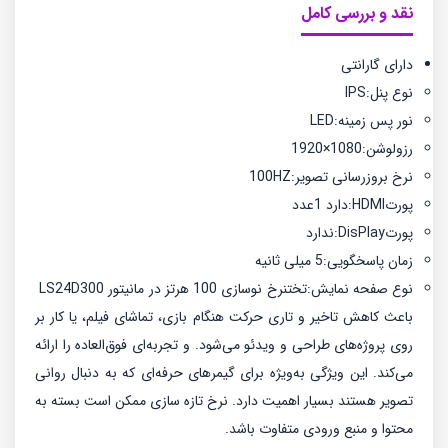
نقد و بررسی کامل
دارای گارانتی
نوع پنل:IPS
نور پس زمینه:LED
رزولوشن:1080×1920
نرخ بروزرسانی تصویر:100HZ
پورتHDMI:دارد 1عدد
پورتDisPlay:ندارد
زمان پاسخگویی:5 میلی ثانیه
نوع صفحه نمایش:تختنرخ نوسازی 100 هرتز در مانیتور LS24D300
باعث کاهش تاخیر و تاری حرکت هنگام بازی، تماشای فیلم، یا کار بر
روی پروژه‌های طراحی و ویدئو می‌شود. و تجربه‌ای فوق‌العاده را ارائه
می‌کند. این ویژگی به‌ویژه برای گیمرهای حرفه‌ای که به دنبال روانی
تصویر هستند بسیار اهمیت دارد. نرخ تازه سازی ممکن است بسته به
محتوا و منبع ورودی متفاوت باشد.