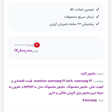
تضمین اصالت کالا
ارسال سریع محصولات
پشتیبانی ۲۴ ساعته بامیزبان آی‌تی
۱۸,۰۰۰,۰۰۰
۱٪
تومان
قیمت
قیمت
۱۷,۸۰۰,۰۰۰
تومان
فعلی
اصلی
تو
تو
بود.
است.
دسته:
مانیتور آکبند
برچسب:
samsung 22
,
manitor samsung 22 inch
,
قیمت اقتصادی و
کیفیت عالی
,
مانیتور سامسونگ
,
مانیتور سامسونگ مدل LS24D300
,
مقرون به
صرفه ترین مانیتور برای کاربران خانگی و اداری
برند:
Samsung