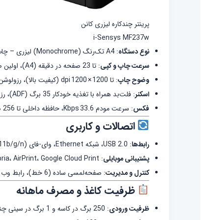
پرینتر چندکاره لیزری کانن
i-Sensys MF237w
نوع دستگاه
: A4 تک‌رنگ (Monochrome) لیزری – چاپ، اسکن، کپی و فکس
سرعت چاپ و کپی
: تا 23 صفحه در دقیقه (A4)، اولین صفحه در حدود 6 ثانیه
وضوح چاپ
: تا 1200 × 1200 dpi (کیفیت بالا)، رزولوشن چاپ 600×600
اسکنر
: فلت‌بد همراه با تغذیه خودکار 35 برگ (ADF)، رزولوشن اپتیکال 600×600 dpi، عمق رنگ 24 بیت، سرعت ~20ipm سیاه‌وسفید و 15ipm رنگی
فکس
: سرعت مودم 33.6 Kbps، حافظه داخلی تا 256 صفحه، قابلیت تنظیم گروه‌های تماس و فوروارد
اتصالات و کاربری
رابط‌ها
: USB 2.0، شبکه Ethernet، وای‑فای (802.11b/g/n)، وای‑فای دایرکت (Hotspot)
پشتیبانی موبایلی
: Mopria، AirPrint، Google Cloud Print، اپلیکیشن Canon PRINT Business
کنترل و مدیریت
: صفحه‌لمسی ساده (6 خط)، رابط وب برای مانیتورینگ و تنظیمات شبکه (Remote UI)، گزارش مصرف ECO
ظرفیت کاغذ و مصرف ماهانه
ظرفیت ورودی
: 250 برگ در کاسه و 1 برگ در سینی چندمنظوره، همچنین ADF با ظرفیت 35 برگ