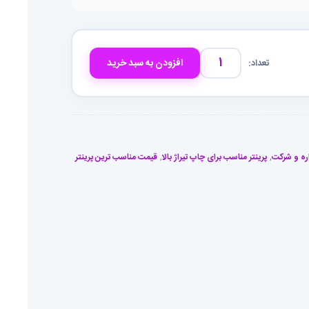
افزودن به سبد خرید
پرینتر
چندکاره
لیزری
کانن
i-
Sensys
اره و شرکت
,
پرینتر مناسب برای چاپ تیراژ بالا
,
قیمت مناسب ترین پرینتر
MF237w
عدد