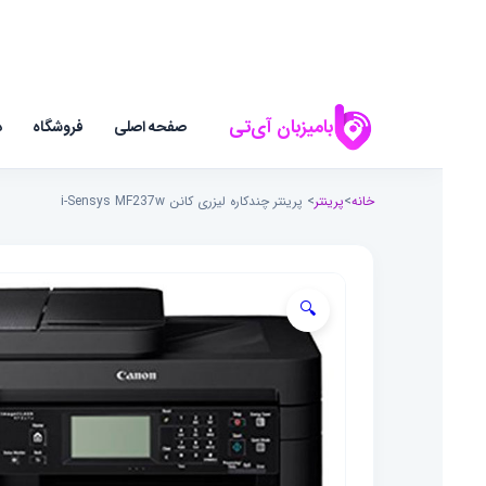
بامیزبان آی‌تی
صفحه اصلی
فروشگاه
د
خانه
>
پرینتر
> پرینتر چندکاره لیزری کانن i-Sensys MF237w