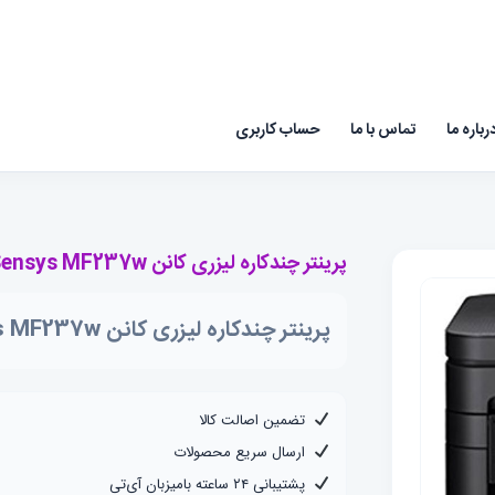
رباره ما
تماس با ما
حساب کاربری
پرینتر چندکاره لیزری کانن i-Sensys MF237w
پرینتر چندکاره لیزری کانن i-Sensys MF237w
تضمین اصالت کالا
ارسال سریع محصولات
پشتیبانی ۲۴ ساعته بامیزبان آی‌تی