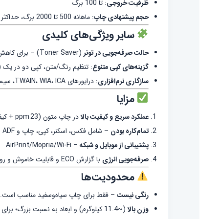
ظرفیت خروجی
: تا 100 برگ
حجم پیشنهادی چاپ
: ماهانه 500 تا 2000 برگ، حداکثر کارکرد تا 15,000 برگ در ماه
سایر ویژگی‌های کلیدی
حالت صرفه‌جویی در تونر
(Toner Saver) – برای کاهش هزینه چاپ روزمره
گزینه‌های کپی متنوع
: تنظیم رنگ/متن، کپی دو در یک (2-in-1)، چهار در یک (4-in-1)، کپی کارت شناسایی و مرتب‌سازی حاف
سازگاری نرم‌افزاری
: درایورهای TWAIN، WIA، ICA، سیستم‌عامل‌های ویندوز، مک و لینوکس
مزایا
عملکرد سریع و کیفیت بالا
در چاپ متون (23 ppm + کیفیت فوق‌العاده)
تمام‌کاره بودن
– شامل فکس، اسکنر، کپی، چاپ و ADF
پشتیبانی از موبایل و شبکه
– AirPrint/Mopria/Wi‑Fi
صرفه‌جویی انرژی
با گزارش ECO و قابلیت خاموش و روشن خودکار
محدودیت‌ها
رنگی نیست
– فقط برای چاپ سیاه‌وسفید مناسب است.
وزن بالا
(~11.4 کیلوگرم) و ابعاد به نسبت بزرگ؛ برای فضاهای کوچک توجه داشته باشید