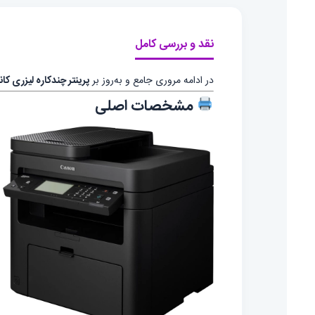
نقد و بررسی کامل
در ادامه مروری جامع و به‌روز بر
پرینتر چندکاره لیزری کانن ENSYS MF237w
مشخصات اصلی