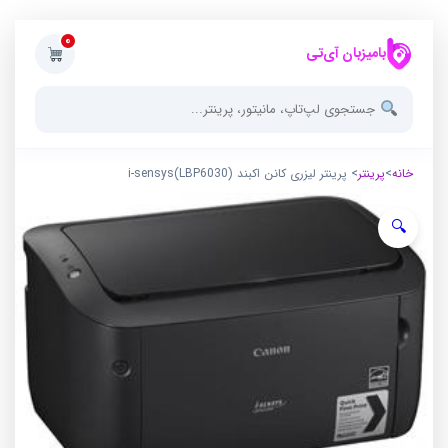
0
بامیزبان آی‌تی
خانه
>
پرینتر
> پرینتر لیزری کانن اکبند i-sensys(LBP6030)