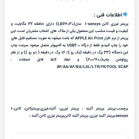
اطلاعات فنی :
پرینتر لیزری کانن I-sensys مدل(LBP6030) دارای حافظه 32 مگابایت و
کیفیت و قیمت مناسب این محصول یکی از ملاک های انتخاب مشتریان است، این
پرینتر از نرم افزار APPLE Air Print که باعث میشود به صورت مستقیم فایل های
خود را چاپ کنید،و فقط از درگاه USB2.0 به کامپیوتر متصل میشود ،سرعت چاپ
این دستگاه (33 برگ در دقیقه (یک رو )/ 16 برگ در دقیقه ( دو رو )) و از نظر
رزولوشن چاپ(600*600) و ابعاد کاغذ قابل استفاده :
A4/A5/A6/B5/LGL/LTR/6K/FOOL SCAP
برچسب:پرینتر ،پرینتر آکبند ، پرینتر لیزری، آکبند،لیزری،پرینترکانن، کانن،I-
sensys،پرینتر آکبند لیزری، پرینتر آکبند کانن،پرینتر لیزری کانن آکبند ،