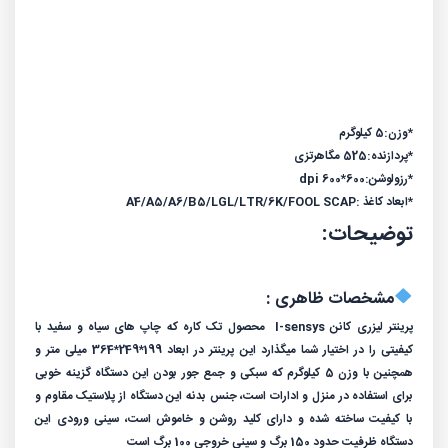
*وزن:5 کیلوگرم
*پردازنده:525 مگاهرتزی
*رزولوشن:600*600 dpi
*ابعاد کاغذ :A4/A5/A6/B5/LGL/LTR/6K/FOOL SCAP
توضیحات:
مشخصات ظاهری :
پرینتر لیزری کانن I-sensys محصول تک کاره که چاپ های سیاه و سفید با
کیفیتی را در اختیار شما میگذارد این پرینتر در ابعاد 199*249*364 میلی متر و
همچنین با وزن 5 کیلوگرم که سبکی و جمع جور بودن این دستگاه گزینه خوبی
برای استفاده در منزل و ادارات است، جنس بدنه این دستگاه از پلاستیک مقاوم و
با کیفیت ساخته شده و دارای کلید روشن و خاموش است، سینی ورودی این
دستگاه ظرفیت حدود 150 برگ و سینی خروجی 100 برگ است