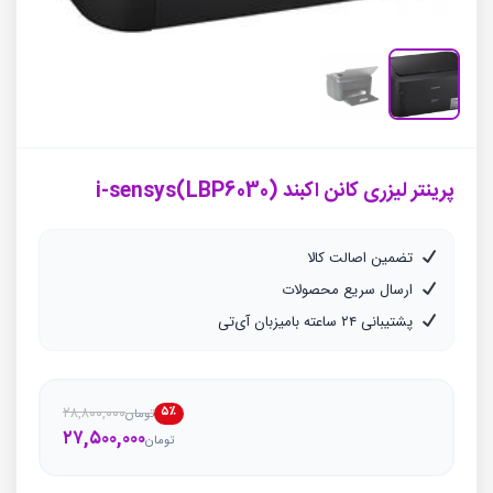
پرینتر لیزری کانن اکبند i-sensys(LBP6030)
تضمین اصالت کالا
ارسال سریع محصولات
پشتیبانی ۲۴ ساعته بامیزبان آی‌تی
۲۸,۸۰۰,۰۰۰
۵٪
تومان
قیمت
قیمت
۲۷,۵۰۰,۰۰۰
تومان
فعلی
اصلی