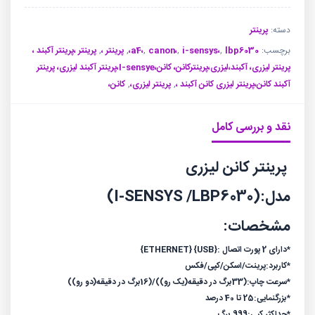
تو
تو
بود.
است.
دسته:
پرینتر
برچسب:
lbp6030،
,
i-sensys،
,
canon،
,
a4،
,
پرینتر ،
,
پرینتر ،پرینتر آکبند ،
پرینتر لیزری، آکبند،لیزری،پرینترکانن، کانن،I-sensye،پرینتر آکبند لیزری، پرینتر
آکبند کانن،پرینتر لیزری کانن آکبند ،
,
پرینتر لیزری،
,
کانن،
نقد و بررسی کامل
پرینتر کانن لیزری
مدل:(I-SENSYS /LBP6030)
مشخصات:
*دارای 2 پورت اتصال :{USB} {ETHERNET}
*کاربرد:پرینت/اسکن/کپی/فکس
*سرعت چاپ:(33برگ در دقیقه(یک رو))/(16برگ در دقیقه(دو رو))
*بزرگنمایی:25 تا 40 درصد
*حداکثر کپی:999 برگ