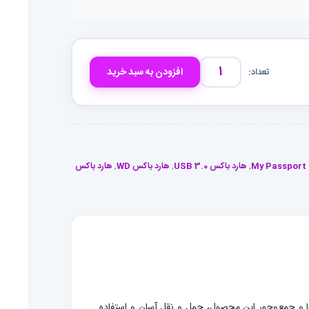
افزودن به سبد خرید
هارد
باکس
WD
My
Passport
,
هارد باکس USB 3.0
,
هارد باکس WD
,
هارد باکس
Ultra
|
USB
3.0
|
طراحی
شیک
و
داده‌های شماست. طراحی زیبا و جمع‌وجور این محصول، حمل و نقل آسان و استفاده