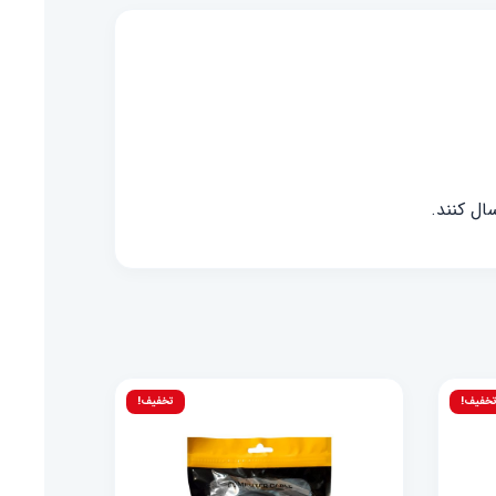
ال کنند.
خفیف!
تخفیف!