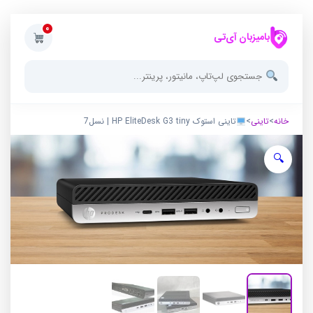
0
بامیزبان آی‌تی
خانه
>
تاینی
>
تاینی استوک HP EliteDesk G3 tiny | نسل7