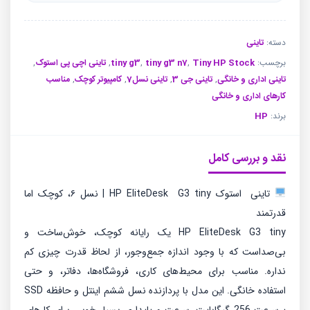
فعلی
اصلی
تو
تو
بود.
است.
دسته:
تاینی
برچسب:
Tiny HP Stock
,
tiny g3 n7
,
tiny g3
,
تاینی اچی پی استوک
,
تاینی اداری و خانگی
,
تاینی جی 3
,
تاینی نسل7
,
کامپیوتر کوچک
,
مناسب
کارهای اداری و خانگی
برند:
HP
نقد و بررسی کامل
تاینی استوک HP EliteDesk G3 tiny | نسل ۶، کوچک اما
قدرتمند
HP EliteDesk G3 tiny یک رایانه کوچک، خوش‌ساخت و
بی‌صداست که با وجود اندازه جمع‌وجور، از لحاظ قدرت چیزی کم
نداره. مناسب برای محیط‌های کاری، فروشگاه‌ها، دفاتر، و حتی
استفاده خانگی. این مدل با پردازنده نسل ششم اینتل و حافظه SSD