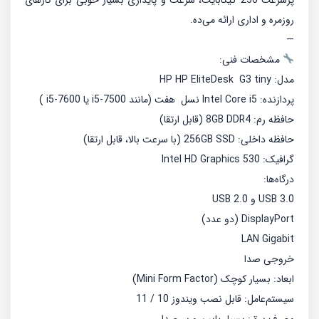
پرسرعت 256 گیگابایت، سرعت و پایداری بسیار خوبی برای کارهای
روزمره و اداری ارائه می‌ده.
—
مشخصات فنی:
مدل: HP HP EliteDesk G3 tiny
پردازنده: Intel Core i5 نسل هفت (مانند i5-7500 یا i5-7600 )
حافظه رم: 8GB DDR4 (قابل ارتقا)
حافظه داخلی: 256GB SSD (با سرعت بالا، قابل ارتقا)
گرافیک: Intel HD Graphics 530
درگاه‌ها:
USB 3.0 و USB 2.0
DisplayPort (دو عدد)
LAN Gigabit
خروجی صدا
ابعاد: بسیار کوچک (Mini Form Factor)
سیستم‌عامل: قابل نصب ویندوز 10 / 11