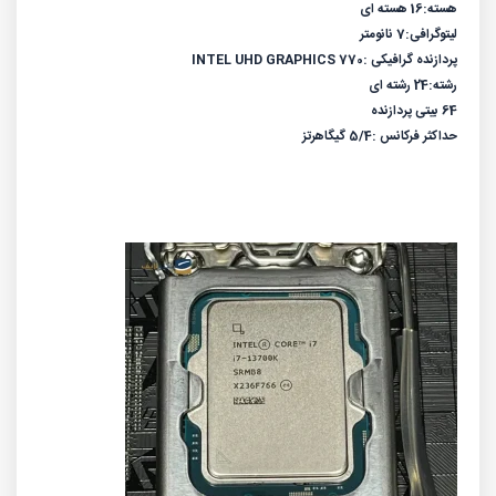
هسته:16 هسته ای
لیتوگرافی:7 نانومتر
پردازنده گرافیکی :INTEL UHD GRAPHICS 770
رشته:24 رشته ای
64 بیتی پردازنده
حداکثر فرکانس :5/4 گیگاهرتز