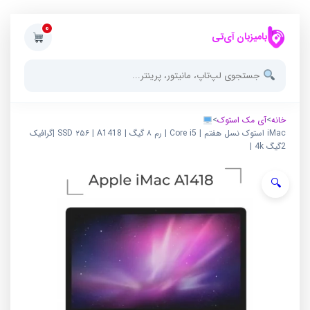
0
بامیزبان آی‌تی
خانه
>
آی مک استوک
>
iMac استوک نسل هفتم | Core i5 | رم ۸ گیگ | SSD ۲۵۶ | A1418 |گرافیک
2گیگ 4k |