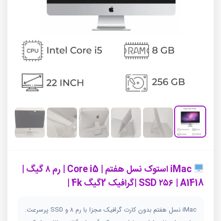
iMac استوک نسل هفتم | Core i5 | رم ۸ گیگ |
SSD ۲۵۶ | A1418 |گرافیک 2گیگ 4k |
iMac نسل هفتم بدون کارت گرافیک مجزا با رم ۸ و SSD پرسرعت.