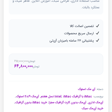
مناسب استفاده اداری، طراحی سبک، آموزش آنلاین. ظاهر شیک و
عملکرد باثبات.
تضمین اصالت کالا
ارسال سریع محصولات
پشتیبانی ۲۴ ساعته بامیزبان آی‌تی
۶۵,۰۰۰,۰۰۰
تومان
۶۴,۸۰۰,۰۰۰
قیمت
قیمت
تومان
فعلی
اصلی
تو
تو
بود.
است.
دسته:
آی مک استوک
برچسب:
iMac با گرافیک Intel
iMac نسل هفتم
,
,
آی‌مک 2019 استوک
,
آی‌مک اداری
,
آی‌مک بدون کارت گرافیک مجزا
,
خرید iMac بدون گرافیک
,
خرید آی‌مک سبک