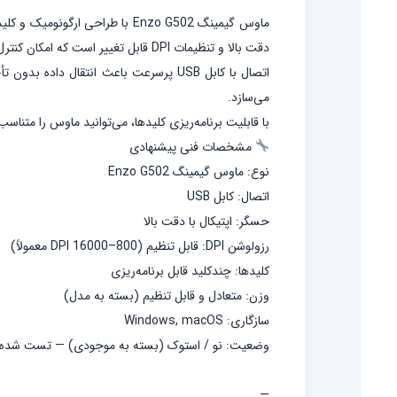
ماوس گیمینگ Enzo G502 با طراحی
دقت بالا و تنظیمات DPI قابل تغییر است که امکان کنترل دقیق و سریع را فراهم می‌کند.
اتصال با کابل USB پرسرعت باعث انتقا
می‌سازد.
با قابلیت برنامه‌ریزی کلیدها، می‌توانید ماوس را متن
مشخصات فنی پیشنهادی
نوع: ماوس گیمینگ Enzo G502
اتصال: کابل USB
حسگر: اپتیکال با دقت بالا
رزولوشن DPI: قابل تنظیم (800–16000 DPI معمولاً)
کلیدها: چندکلید قابل برنامه‌ریزی
وزن: متعادل و قابل تنظیم (بسته به مدل)
سازگاری: Windows, macOS
وضعیت: نو / استوک (بسته به موجودی) — تست شده قب
—