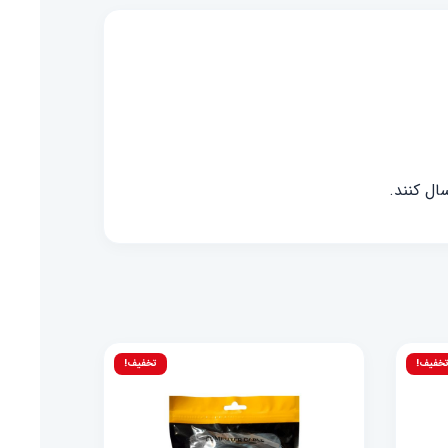
ال کنند.
خفیف!
تخفیف!