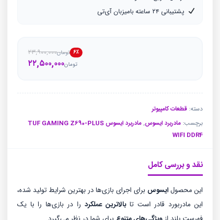
پشتیبانی ۲۴ ساعته بامیزبان آی‌تی
۲۳,۹۰۰,۰۰۰
۶٪
تومان
قیمت
قیمت
۲۲,۵۰۰,۰۰۰
تومان
فعلی
اصلی
تو
تو
بود.
است.
دسته:
قطعات کامپیوتر
برچسب:
مادربرد ایسوس
,
مادربرد ایسوس TUF GAMING Z690-PLUS
WIFI DDR4
نقد و بررسی کامل
این محصول
ایسوس
برای اجرای بازی‌ها در بهترین شرایط تولید شده،
این مادربورد قادر است تا
بالاترین عملکرد
را در بازی‌ها را با یک
فهرست بلند از
ویژگی‌های متنوع
برای شما در نظر می‌گیرد.